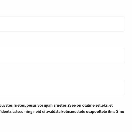
buvates riietes, pesus või ujumisriietes. (See on oluline selleks, et
fidentsiaalsed ning neid ei avaldata kolmandatele osapooltele ilma Sinu