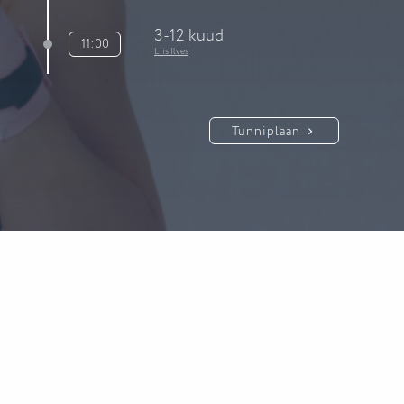
3-12 kuud
11:00
Liis Ilves
Tunniplaan