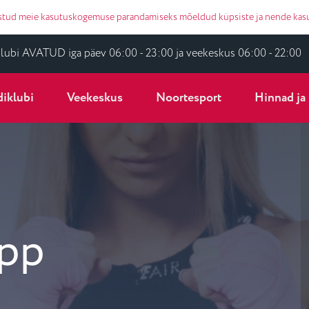
õustud meie kasutuskogemuse parandamiseks mõeldud küpsiste ja nende kas
lubi AVATUD iga päev 06:00 - 23:00 ja veekeskus 06:00 - 22:00
iklubi
Veekeskus
Noortesport
Hinnad ja 
epp