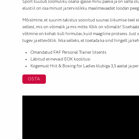
Sport kuulub loomuliku osana igasse minu päeva ja on sama o
elustiil on osa minust ja tervislikku maailmavaadet loodan peeg
Mõistmine, et suurim takistus soovitud suunas liikumise teel e
sellest, mis on võimalik ja mis mitte. Kõik on võimalik! Sisehä
võtmine on kohati küll hirmutav, kuid maagiline protsess. Just s
tugev ja ettevõtlik. Ikka selleks, et toetada ka sind hingelt ja
Omandatud FAF Personal Trainer litsents
Läbitud erinevaid EOK koolitusi
Kogemust Hiit & Boxing for Ladies klubiga 3,5 aastat ja pe
OSTA
Videoesitaja