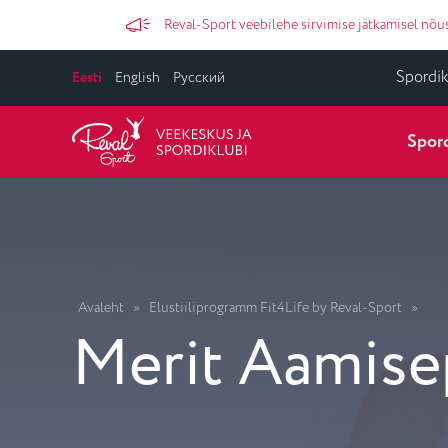
Reval-Sport veebilehe sirvimise jätkamisel n
Spordik
Eesti
English
Русский
Spord
Avaleht
»
Elustiiliprogramm Fit4Life by Reval-Sport
»
Merit Aamis