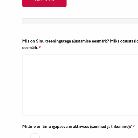
Mis on Sinu treeningutega alustamise eesmärk? Miks otsustasid
eesmärk.
*
Milline on Sinu igapäevane aktiivsus (sammud ja liikumine)?
*