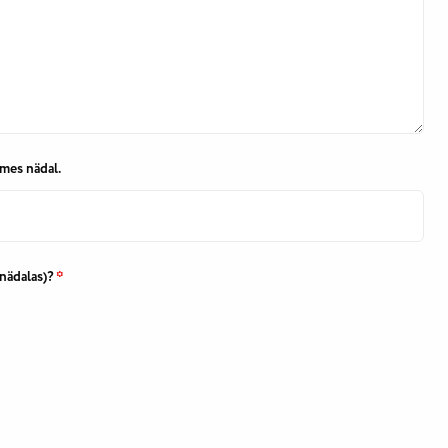
tmes nädal.
 nädalas)?
*