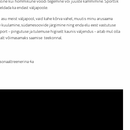
luline kui hommikune voodi tegemine või juuste kammimine. Sportlik
eldada ka endast väljapoole.
i asu meist väljapool, vaid kahe kõrva vahel, muutis minu arusaama
äle kuulamine, südamesoovide järgimine ning enda elu eest vastutuse
port – pingutuse ja tulemuse higiselt kaunis väljendus – aitab mul olla
 kehalt võimasamaks saamise teekonnal.
rsonaaltreenerina 4a