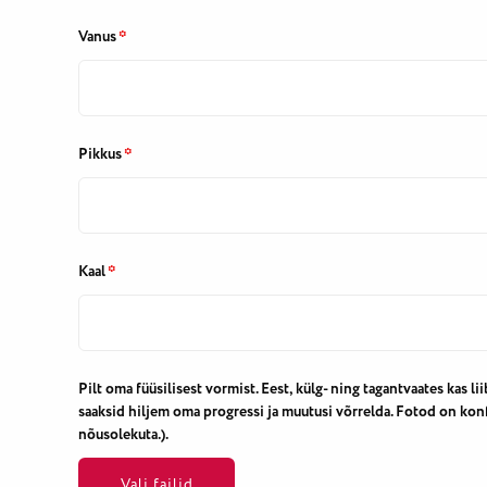
Vanus
*
Pikkus
*
Kaal
*
Pilt oma füüsilisest vormist. Eest, külg- ning tagantvaates kas lii
saaksid hiljem oma progressi ja muutusi võrrelda. Fotod on kon
nõusolekuta.).
Vali failid