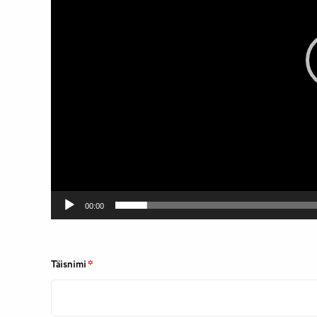
00:00
Täisnimi
*