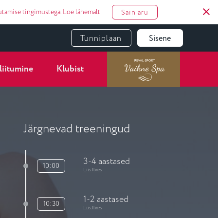
utamise tingimustega.
Loe lähemalt
Sain aru
Tunniplaan
Sisene
liitumine
Klubist
Järgnevad treeningud
3-4 aastased
10:00
Liis Ilves
1-2 aastased
10:30
Liis Ilves