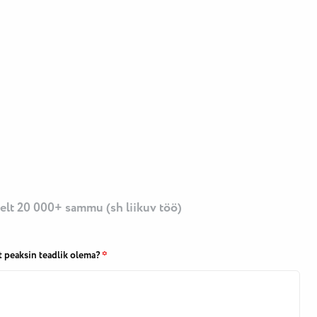
selt 20 000+ sammu (sh liikuv töö)
t peaksin teadlik olema?
*